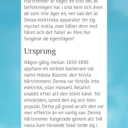
Hårtrimmer är något en stor del av
befolkningen har i sina hem och även
de som inte äger en, vet vad det är.
Dessa elektriska apparater ter sig
mycket enkla, man håller dem mot
håret och det faller av. Men hur
fungerar de egentligen?
Ursprung
Någon gång mellan 1850-1890
uppfann en serbisk barberare vid
namn Nikola Bizumic den första
hårtrimmern. Denna var förstås inte
elektrisk, utan manuell. Relativt
snabbt efter att den blivit känd för
omvärlden, spred den sig och blev
populär. Detta på grund av att den var
mer effektiv än en vanlig sax. Denna
hårtrimmer fungerade genom att två
vassa kam-liknande blad rörde sig i