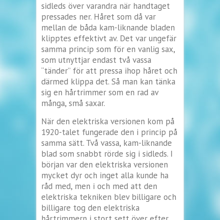
sidleds över varandra när handtaget
pressades ner. Håret som då var
mellan de båda kam-liknande bladen
klipptes effektivt av. Det var ungefär
samma princip som för en vanlig sax,
som utnyttjar endast två vassa
“tänder” för att pressa ihop håret och
därmed klippa det. Så man kan tänka
sig en hårtrimmer som en rad av
många, små saxar.
När den elektriska versionen kom på
1920-talet fungerade den i princip på
samma sätt. Två vassa, kam-liknande
blad som snabbt rörde sig i sidleds. I
början var den elektriska versionen
mycket dyr och inget alla kunde ha
råd med, men i och med att den
elektriska tekniken blev billigare och
billigare tog den elektriska
hårtrimmern i stort sett över efter