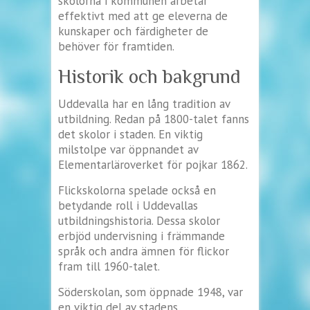
skolorna i kommunen arbetar
effektivt med att ge eleverna de
kunskaper och färdigheter de
behöver för framtiden.
Historik och bakgrund
Uddevalla har en lång tradition av
utbildning. Redan på 1800-talet fanns
det skolor i staden. En viktig
milstolpe var öppnandet av
Elementarläroverket för pojkar 1862.
Flickskolorna spelade också en
betydande roll i Uddevallas
utbildningshistoria. Dessa skolor
erbjöd undervisning i främmande
språk och andra ämnen för flickor
fram till 1960-talet.
Söderskolan, som öppnade 1948, var
en viktig del av stadens