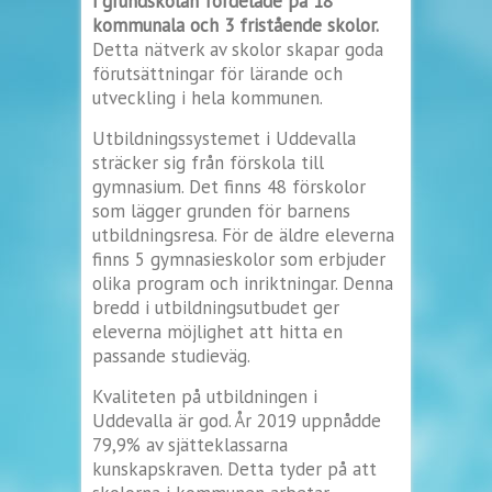
i grundskolan fördelade på 18
kommunala och 3 fristående skolor.
Detta nätverk av skolor skapar goda
förutsättningar för lärande och
utveckling i hela kommunen.
Utbildningssystemet i Uddevalla
sträcker sig från förskola till
gymnasium. Det finns 48 förskolor
som lägger grunden för barnens
utbildningsresa. För de äldre eleverna
finns 5 gymnasieskolor som erbjuder
olika program och inriktningar. Denna
bredd i utbildningsutbudet ger
eleverna möjlighet att hitta en
passande studieväg.
Kvaliteten på utbildningen i
Uddevalla är god. År 2019 uppnådde
79,9% av sjätteklassarna
kunskapskraven. Detta tyder på att