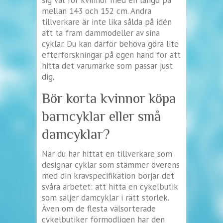
sig väl för kvinnor med en längd på
mellan 143 och 152 cm. Andra
tillverkare är inte lika sålda på idén
att ta fram dammodeller av sina
cyklar. Du kan därför behöva göra lite
efterforskningar på egen hand för att
hitta det varumärke som passar just
dig.
Bör korta kvinnor köpa
barncyklar eller små
damcyklar?
När du har hittat en tillverkare som
designar cyklar som stämmer överens
med din kravspecifikation börjar det
svåra arbetet: att hitta en cykelbutik
som säljer damcyklar i rätt storlek.
Även om de flesta välsorterade
cykelbutiker förmodligen har den