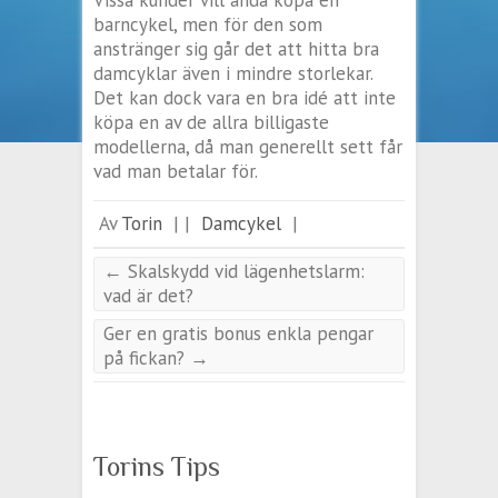
Vissa kunder vill ändå köpa en
barncykel, men för den som
anstränger sig går det att hitta bra
damcyklar även i mindre storlekar.
Det kan dock vara en bra idé att inte
köpa en av de allra billigaste
modellerna, då man generellt sett får
vad man betalar för.
Av
Torin
|
|
Damcykel
|
←
Skalskydd vid lägenhetslarm:
vad är det?
Ger en gratis bonus enkla pengar
på fickan?
→
Torins Tips