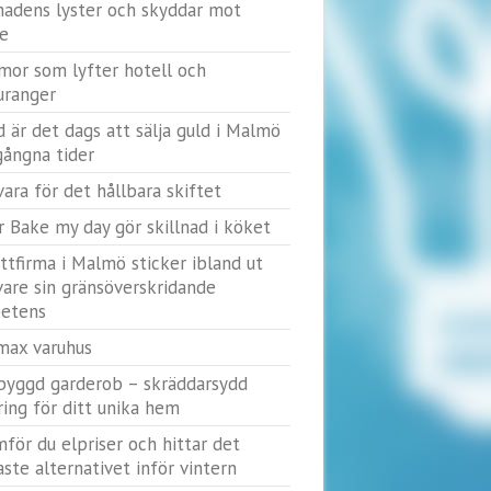
adens lyster och skyddar mot
ge
or som lyfter hotell och
uranger
d är det dags att sälja guld i Malmö
gångna tider
vara för det hållbara skiftet
r Bake my day gör skillnad i köket
yttfirma i Malmö sticker ibland ut
vare sin gränsöverskridande
etens
max varuhus
byggd garderob – skräddarsydd
ring för ditt unika hem
mför du elpriser och hittar det
gaste alternativet inför vintern