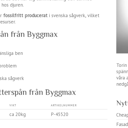
hos djuren.
är
fossilfritt producerat
i svenska sågverk, vilket
esurser.
pån från Byggmax
änsliga ben
Torin
sproblem
spänn
våra 
nska sågverk
nedgå
utterspån från Byggmax
Nyt
VIKT
ARTIKELNUMMER
ca 20kg
P-45520
Chea
Fasad