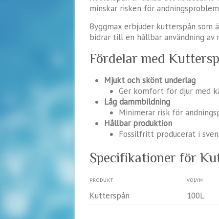
minskar risken för andningsproblem 
Byggmax erbjuder kutterspån som 
bidrar till en hållbar användning av r
Fördelar med Kutters
Mjukt och skönt underlag
Ger komfort för djur med k
Låg dammbildning
Minimerar risk för andning
Hållbar produktion
Fossilfritt producerat i sve
Specifikationer för K
PRODUKT
VOLYM
Kutterspån
100L