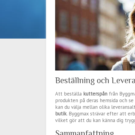
Beställning och Lever
Att beställa
kutterspån
från Byggma
produkten på deras hemsida och se
kan du välja mellan olika leveransalt
butik
. Byggmax strävar efter att er
vilket gör att du kan känna dig tr
Sammanfattning