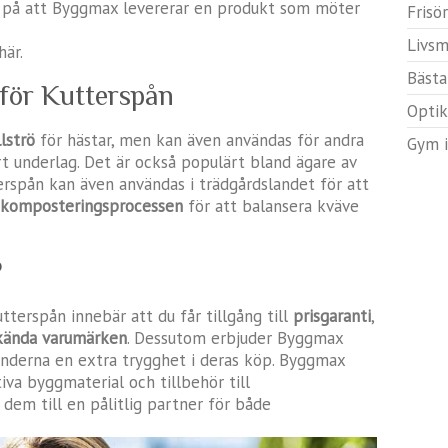
n på att Byggmax levererar en produkt som möter
Frisö
Livsm
här.
Bästa
för Kutterspån
Optik
llströ
för hästar, men kan även användas för andra
Gym i
t underlag. Det är också populärt bland ägare av
rspån kan även användas i trädgårdslandet för att
komposteringsprocessen
för att balansera kväve
?
tterspån innebär att du får tillgång till
prisgaranti
,
kända varumärken
. Dessutom erbjuder Byggmax
kunderna en extra trygghet i deras köp. Byggmax
iva byggmaterial och tillbehör till
 dem till en pålitlig partner för både