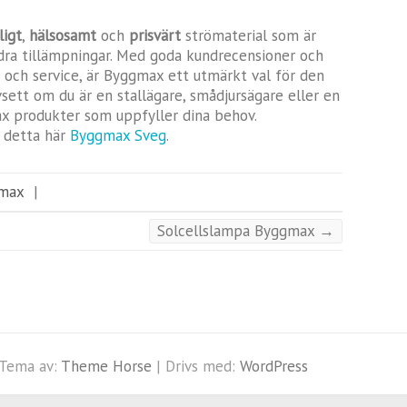
ligt
,
hälsosamt
och
prisvärt
strömaterial som är
ndra tillämpningar. Med goda kundrecensioner och
 och service, är Byggmax ett utmärkt val för den
avsett om du är en stallägare, smådjursägare eller en
ax produkter som uppfyller dina behov.
m detta här
Byggmax Sveg
.
max
|
Solcellslampa Byggmax
→
 Tema av:
Theme Horse
| Drivs med:
WordPress