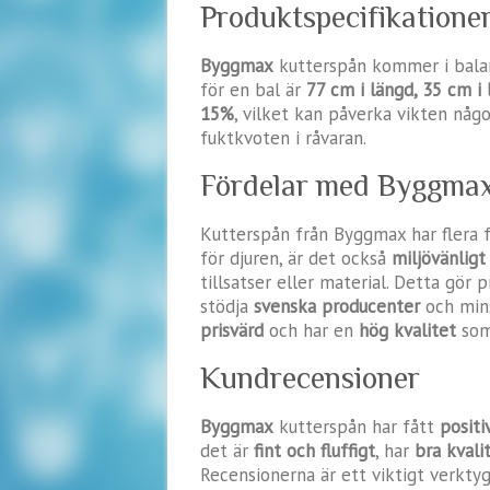
Produktspecifikatione
Byggmax
kutterspån kommer i bal
för en bal är
77 cm i längd, 35 cm i
15%
, vilket kan påverka vikten någ
fuktkvoten i råvaran.
Fördelar med Byggmax
Kutterspån från Byggmax har flera f
för djuren, är det också
miljövänligt
tillsatser eller material. Detta gör 
stödja
svenska producenter
och mins
prisvärd
och har en
hög kvalitet
som
Kundrecensioner
Byggmax
kutterspån har fått
positi
det är
fint och fluffigt
, har
bra kvali
Recensionerna är ett viktigt verkty