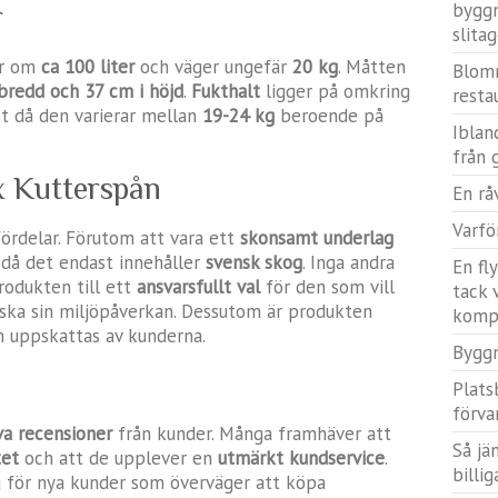
byggn
r
slita
ar om
ca 100 liter
och väger ungefär
20 kg
. Måtten
Blomm
 bredd och 37 cm i höjd
.
Fukthalt
ligger på omkring
resta
ot då den varierar mellan
19-24 kg
beroende på
Iblan
från 
 Kutterspån
En rå
Varfö
ördelar. Förutom att vara ett
skonsamt underlag
då det endast innehåller
svensk skog
. Inga andra
En fl
produkten till ett
ansvarsfullt val
för den som vill
tack 
ka sin miljöpåverkan. Dessutom är produkten
komp
 uppskattas av kunderna.
Bygg
Plats
förva
va recensioner
från kunder. Många framhäver att
Så jä
tet
och att de upplever en
utmärkt kundservice
.
billi
g för nya kunder som överväger att köpa