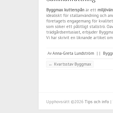
Byggmax kutterspån
är ett
miljövän
idealiskt för stallanvändning och a
företagets engagemang för kvalitet
som söker ett pålitligt stallströ. O
trädgårdsentusiast, erbjuder Byggm
Vi har skrivit en liknande artikel o
Av
Anna-Greta Lundström
|
|
Bygg
←
Kvartsstav Byggmax
Upphovsrätt ©2026
Tips och info
|